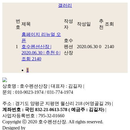
갤러리
번
작성
추
제목
작성일
조회
호
자
천
홈페이지 리뉴얼 오
픈
호수
1
호수펜션산장
|
펜션
2020.06.30
0
2140
2020.06.30
|
추천 0
|
산장
조회 2140
1
상호명 : 호수펜션산장 | 대표자 : 김길자 |
문의 : 010-9023-1974 / 031-774-1974
주소 : 경기도 양평군 지평면 월산리 218 (어영골길 29)
|
계좌번호 : 국민 832-21-0613-578 ( 예금주 : 김길자)
|
사업자등록번호 : 795-32-01660
Copyright ⓒ 2020 호수펜션산장. All rights reserved.
Designed by
크리드플러스